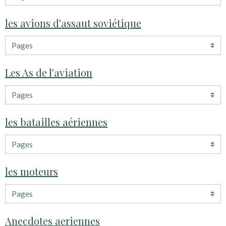
les avions d'assaut soviétique
Les As de l'aviation
les batailles aériennes
les moteurs
Anecdotes aeriennes