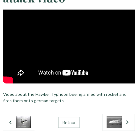
Video about the Hawker Typhoon beeing armed with rocket and
fires them onto german targets
Retour