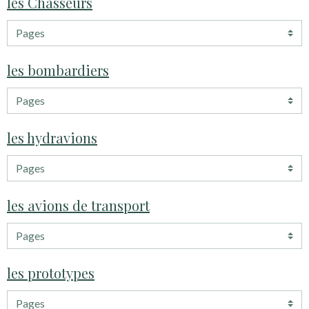
les Chasseurs
les bombardiers
les hydravions
les avions de transport
les prototypes