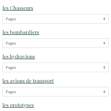
les Chasseurs
les bombardiers
les hydravions
les avions de transport
les prototypes