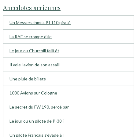
Anecdotes aeriennes
Un Messerschmitt Bf 110 piraté
La RAF se trompe d’ile
Le jour ou Churchill failli êt
Il vole l’avion de son assaill
Une pluie de billets
1000 Avions sur Cologne
Le secret du FW 190, percé par
Le jour ou un pilote de P-38 i
Un pilote Français s’évade à l