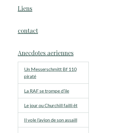
Liens
contact
Anecdotes aeriennes
Un Messerschmitt Bf 110
piraté
La RAF se trompe d’ile
Le jour ou Churchill failli êt
Il vole l’avion de son assaill