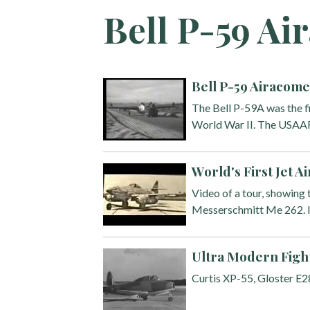
Bell P-59 Ai
Bell P-59 Airacome
The Bell P-59A was the fi
World War II. The USAAF 
World's First Jet A
Video of a tour, showing
Messerschmitt Me 262. It
Ultra Modern Fight
Curtis XP-55, Gloster E2