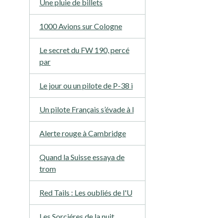
Une pluie de billets
1000 Avions sur Cologne
Le secret du FW 190, percé
par
Le jour ou un pilote de P-38 i
Un pilote Français s’évade à l
Alerte rouge à Cambridge
Quand la Suisse essaya de
trom
Red Tails : Les oubliés de l'U
Les Sorciéres de la nuit