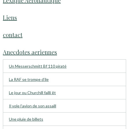
Lexique Aéronautique
Liens
contact
Anecdotes aeriennes
Un Messerschmitt Bf 110 piraté
La RAF se trompe d’ile
Le jour ou Churchill failli êt
Il vole l’avion de son assaill
Une pluie de billets