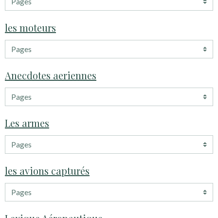
les moteurs
Anecdotes aeriennes
Les armes
les avions capturés