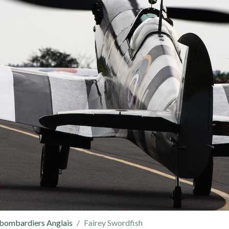
 bombardiers Anglais
Fairey Swordfish