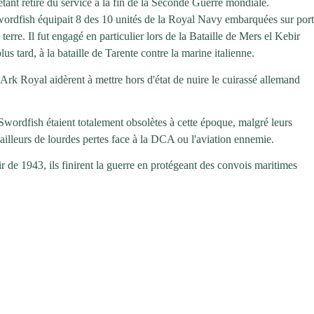
étant retiré du service à la fin de la Seconde Guerre mondiale.
ordfish équipait 8 des 10 unités de la Royal Navy embarquées sur port
terre. Il fut engagé en particulier lors de la Bataille de Mers el Kebir
us tard, à la bataille de Tarente contre la marine italienne.
rk Royal aidèrent à mettre hors d'état de nuire le cuirassé allemand
 Swordfish étaient totalement obsolètes à cette époque, malgré leurs
 d'ailleurs de lourdes pertes face à la DCA ou l'aviation ennemie.
 de 1943, ils finirent la guerre en protégeant des convois maritimes
.