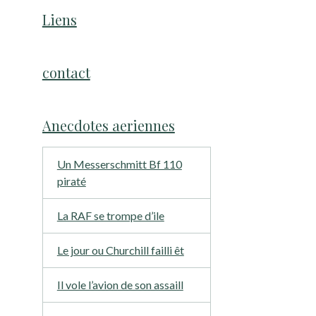
Liens
contact
Anecdotes aeriennes
Un Messerschmitt Bf 110
piraté
La RAF se trompe d’ile
Le jour ou Churchill failli êt
Il vole l’avion de son assaill