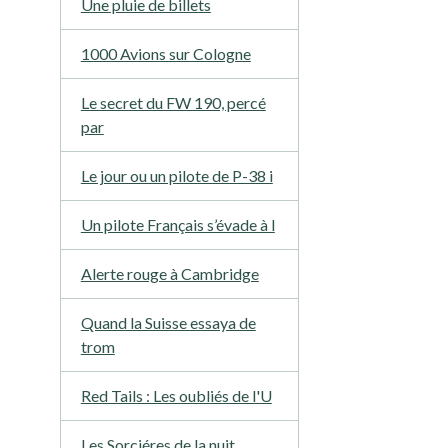
Une pluie de billets
1000 Avions sur Cologne
Le secret du FW 190, percé
par
Le jour ou un pilote de P-38 i
Un pilote Français s’évade à l
Alerte rouge à Cambridge
Quand la Suisse essaya de
trom
Red Tails : Les oubliés de l'U
Les Sorciéres de la nuit