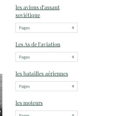
les avions d'assaut
soviétique
Les As de l'aviation
les batailles aériennes
les moteurs