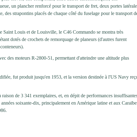
ueue, un plancher renforcé pour le transport de fret, deux portes latéral
nte, des strapontins placés de chaque côté du fuselage pour le transport d
 de Saint Louis et de Louisville, le C46 Commando se montra très
étant dotés de crochets de remorquage de planeurs (d'autres furent
 conteneurs).
avec des moteurs R-2800-51, permettant d'atteindre une altitude plus
difiée, fut produit jusqu'en 1953, et la version destinée à l'US Navy reç
à raison de 3 341 exemplaires, et, en dépit de performances insuffisante
 les années soixante-dix, principalement en Amérique latine et aux Caraïbe
986.