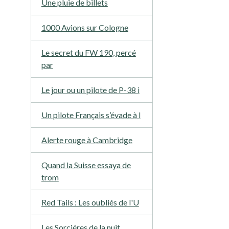
Une pluie de billets
1000 Avions sur Cologne
Le secret du FW 190, percé
par
Le jour ou un pilote de P-38 i
Un pilote Français s’évade à l
Alerte rouge à Cambridge
Quand la Suisse essaya de
trom
Red Tails : Les oubliés de l'U
Les Sorciéres de la nuit