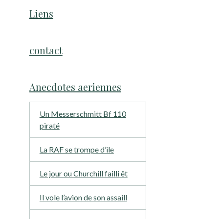
Liens
contact
Anecdotes aeriennes
Un Messerschmitt Bf 110
piraté
La RAF se trompe d’ile
Le jour ou Churchill failli êt
Il vole l’avion de son assaill