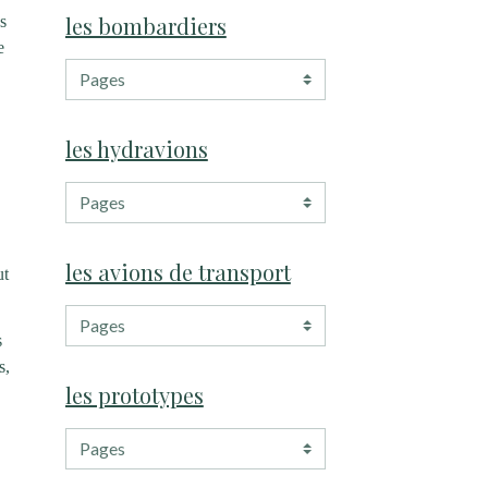
les bombardiers
es
e
les hydravions
les avions de transport
ut
s
s,
les prototypes