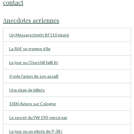
contact
Anecdotes aeriennes
Un Messerschmitt Bf 110 piraté
La RAF se trompe d’ile
Le jour ou Churchill failli êt
Il vole l’avion de son assaill
Une pluie de billets
1000 Avions sur Cologne
Le secret du FW 190, percé par
Le jour ou un pilote de P-38 i