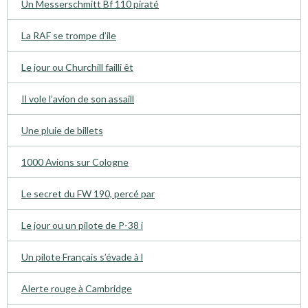
Un Messerschmitt Bf 110 piraté
La RAF se trompe d’ile
Le jour ou Churchill failli êt
Il vole l’avion de son assaill
Une pluie de billets
1000 Avions sur Cologne
Le secret du FW 190, percé par
Le jour ou un pilote de P-38 i
Un pilote Français s’évade à l
Alerte rouge à Cambridge