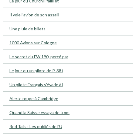
Le jour ou Churchill failli êt
Il vole l’avion de son assaill
Une pluie de billets
1000 Avions sur Cologne
Le secret du FW 190, percé par
Le jour ou un pilote de P-38 i
Un pilote Français s’évade à l
Alerte rouge à Cambridge
Quand la Suisse essaya de trom
Red Tails : Les oubliés de l'U