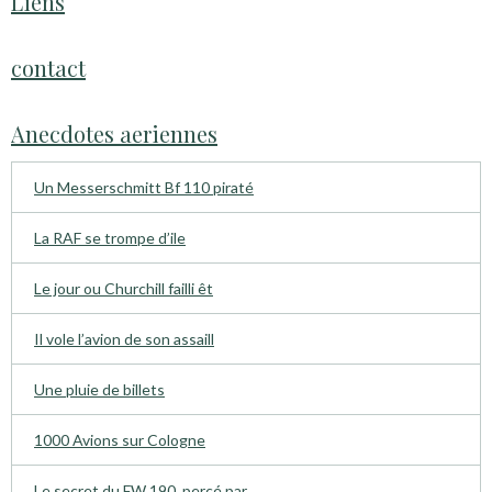
Liens
contact
Anecdotes aeriennes
Un Messerschmitt Bf 110 piraté
La RAF se trompe d’ile
Le jour ou Churchill failli êt
Il vole l’avion de son assaill
Une pluie de billets
1000 Avions sur Cologne
Le secret du FW 190, percé par