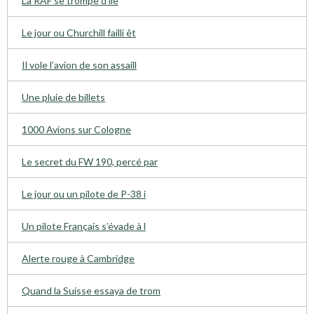
La RAF se trompe d’ile
Le jour ou Churchill failli êt
Il vole l’avion de son assaill
Une pluie de billets
1000 Avions sur Cologne
Le secret du FW 190, percé par
Le jour ou un pilote de P-38 i
Un pilote Français s’évade à l
Alerte rouge à Cambridge
Quand la Suisse essaya de trom