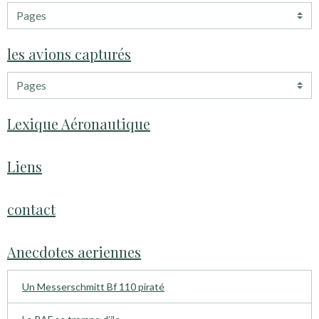
les avions capturés
Lexique Aéronautique
Liens
contact
Anecdotes aeriennes
Un Messerschmitt Bf 110 piraté