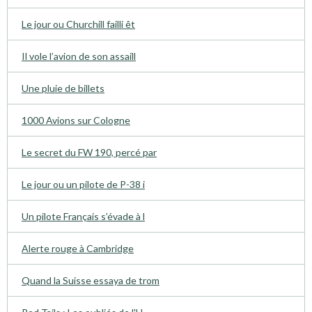
Le jour ou Churchill failli êt
Il vole l’avion de son assaill
Une pluie de billets
1000 Avions sur Cologne
Le secret du FW 190, percé par
Le jour ou un pilote de P-38 i
Un pilote Français s’évade à l
Alerte rouge à Cambridge
Quand la Suisse essaya de trom