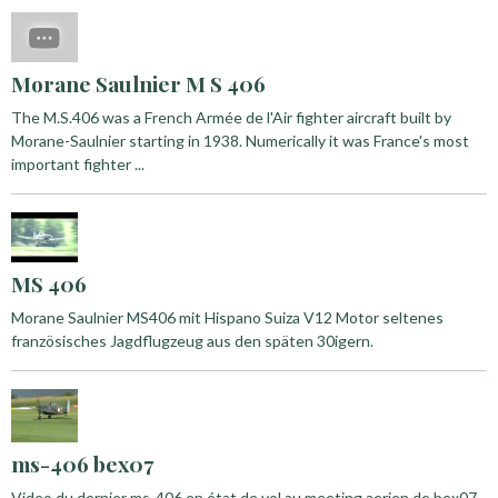
Morane Saulnier M S 406
The M.S.406 was a French Armée de l'Air fighter aircraft built by
Morane-Saulnier starting in 1938. Numerically it was France's most
important fighter ...
MS 406
Morane Saulnier MS406 mit Hispano Suiza V12 Motor seltenes
französisches Jagdflugzeug aus den späten 30igern.
ms-406 bex07
Video du dernier ms-406 en état de vol au meeting aerien de bex07