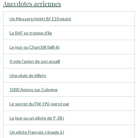
Anecdotes aeriennes
Un Messerschmitt Bf 110 piraté
La RAF se trompe d’ile
Le jour ou Churchill failli êt
Il vole l’avion de son assaill
Une pluie de billets
1000 Avions sur Cologne
Le secret du FW 190, percé par
Le jour ou un pilote de P-38 i
Un pilote Français s’évade à l