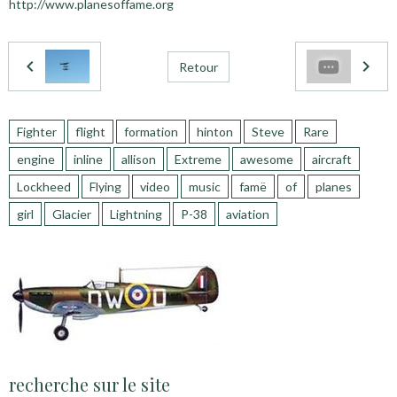
http://www.planesoffame.org
Retour
Fighter
flight
formation
hinton
Steve
Rare
engine
inline
allison
Extreme
awesome
aircraft
Lockheed
Flying
video
music
famë
of
planes
girl
Glacier
Lightning
P-38
aviation
recherche sur le site