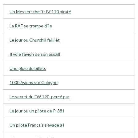
Un Messerschmitt Bf 110 piraté
La RAF se trompe d’ile
Le jour ou Churchill failli êt
Il vole l’avion de son assaill
Une pluie de billets
1000 Avions sur Cologne
Le secret du FW 190, percé par
Le jour ou un pilote de P-38 i
Un pilote Français s’évade à l