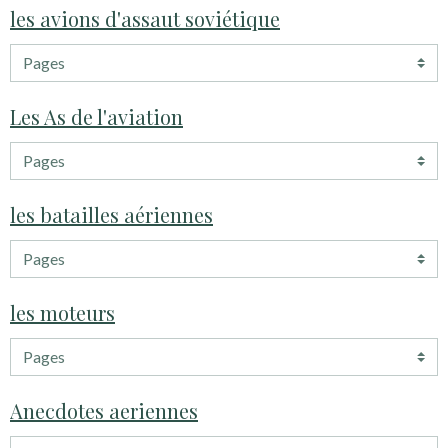
les avions d'assaut soviétique
Les As de l'aviation
les batailles aériennes
les moteurs
Anecdotes aeriennes