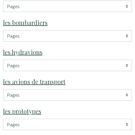
les bombardiers
les hydravions
les avions de transport
les prototypes