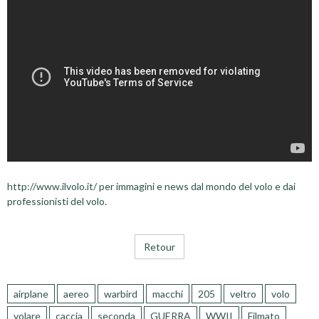
http://www.ilvolo.it/ per immagini e news dal mondo del volo e dai
professionisti del volo.
Retour
airplane
aereo
warbird
macchi
205
veltro
volo
volare
caccia
seconda
GUERRA
WWII
Filmato