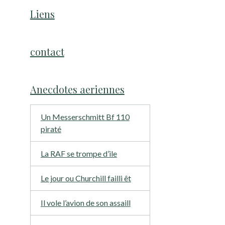
Liens
contact
Anecdotes aeriennes
Un Messerschmitt Bf 110
piraté
La RAF se trompe d’ile
Le jour ou Churchill failli êt
Il vole l’avion de son assaill