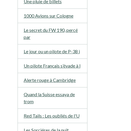
Une pluie de billets
1000 Avions sur Cologne
Le secret du FW 190, percé
par
Le jour ou un pilote de P-38 i
Un pilote Français s’évade à l
Alerte rouge à Cambridge
Quand la Suisse essaya de
trom
Red Tails : Les oubliés de l'U
Les Sorciéres de la nuit