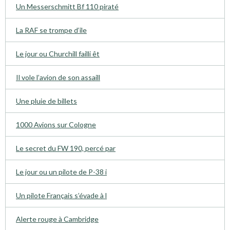
Un Messerschmitt Bf 110 piraté
La RAF se trompe d’ile
Le jour ou Churchill failli êt
Il vole l’avion de son assaill
Une pluie de billets
1000 Avions sur Cologne
Le secret du FW 190, percé par
Le jour ou un pilote de P-38 i
Un pilote Français s’évade à l
Alerte rouge à Cambridge