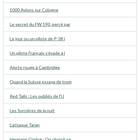
1000 Avions sur Cologne
Le secret du FW 190, percé par
Le jour ou un pilote de P-38 i
Un pilote Français s’évade à l
Alerte rouge à Cambridge
Quand la Suisse essaya de trom
Red Tails : Les oubliés de l'U
Les Sorciéres de la nuit
L'attaque Taran
Hermann Göring : On choisit se