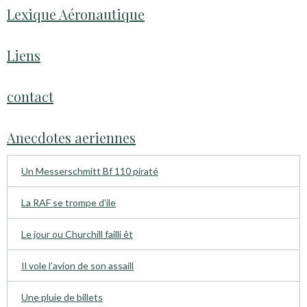
Lexique Aéronautique
Liens
contact
Anecdotes aeriennes
Un Messerschmitt Bf 110 piraté
La RAF se trompe d’ile
Le jour ou Churchill failli êt
Il vole l’avion de son assaill
Une pluie de billets