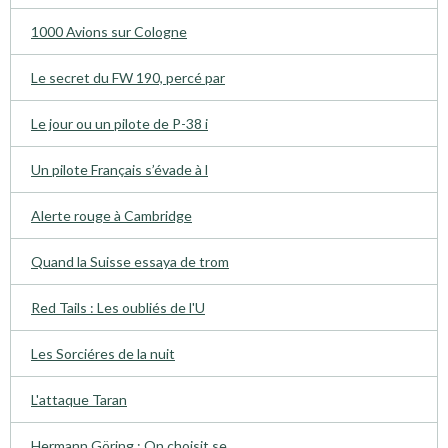
1000 Avions sur Cologne
Le secret du FW 190, percé par
Le jour ou un pilote de P-38 i
Un pilote Français s’évade à l
Alerte rouge à Cambridge
Quand la Suisse essaya de trom
Red Tails : Les oubliés de l'U
Les Sorciéres de la nuit
L'attaque Taran
Hermann Göring : On choisit se