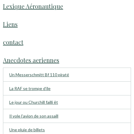
Lexique Aéronautique
Liens
contact
Anecdotes aeriennes
Un Messerschmitt Bf 110 piraté
La RAF se trompe d’ile
Le jour ou Churchill failli êt
Il vole l’avion de son assaill
Une pluie de billets