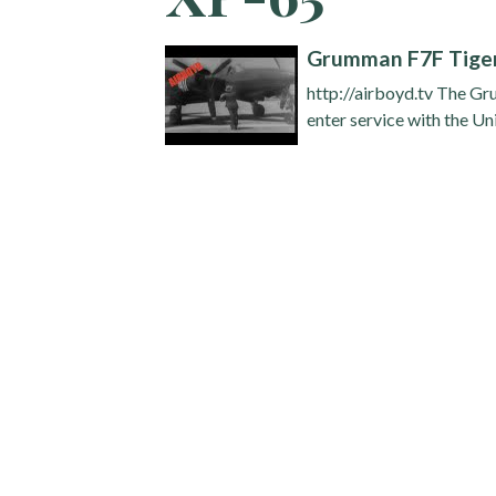
Grumman F7F Tigerc
http://airboyd.tv The Gr
enter service with the Uni