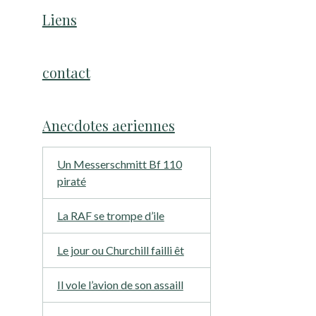
Liens
contact
Anecdotes aeriennes
Un Messerschmitt Bf 110
piraté
La RAF se trompe d’ile
Le jour ou Churchill failli êt
Il vole l’avion de son assaill