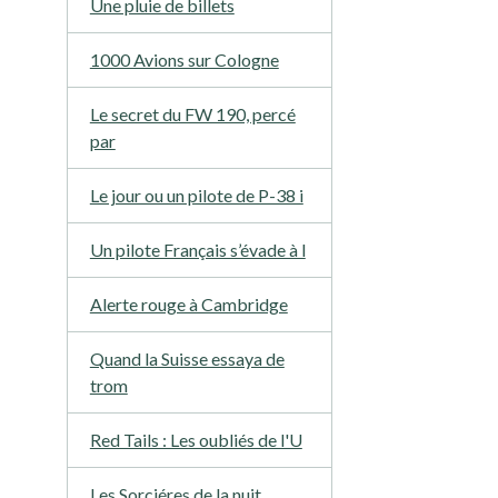
Une pluie de billets
1000 Avions sur Cologne
Le secret du FW 190, percé
par
Le jour ou un pilote de P-38 i
Un pilote Français s’évade à l
Alerte rouge à Cambridge
Quand la Suisse essaya de
trom
Red Tails : Les oubliés de l'U
Les Sorciéres de la nuit