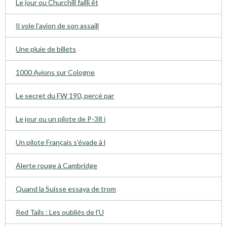
Le jour ou Churchill failli êt
Il vole l’avion de son assaill
Une pluie de billets
1000 Avions sur Cologne
Le secret du FW 190, percé par
Le jour ou un pilote de P-38 i
Un pilote Français s’évade à l
Alerte rouge à Cambridge
Quand la Suisse essaya de trom
Red Tails : Les oubliés de l'U