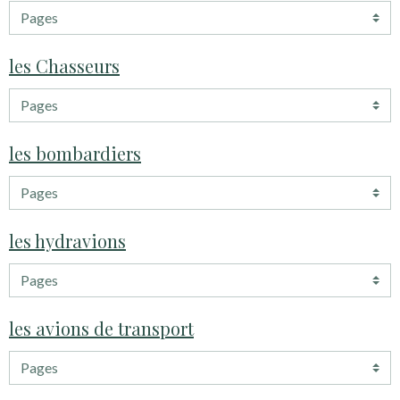
les Chasseurs
les bombardiers
les hydravions
les avions de transport