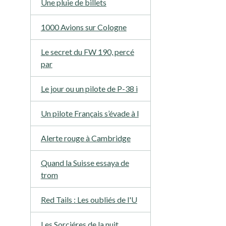
Une pluie de billets
1000 Avions sur Cologne
Le secret du FW 190, percé
par
Le jour ou un pilote de P-38 i
Un pilote Français s’évade à l
Alerte rouge à Cambridge
Quand la Suisse essaya de
trom
Red Tails : Les oubliés de l'U
Les Sorciéres de la nuit