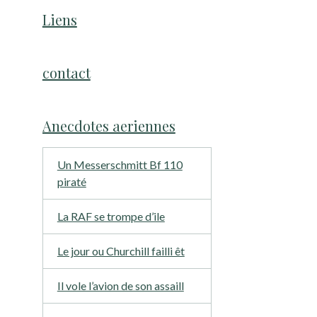
Liens
contact
Anecdotes aeriennes
Un Messerschmitt Bf 110
piraté
La RAF se trompe d’ile
Le jour ou Churchill failli êt
Il vole l’avion de son assaill