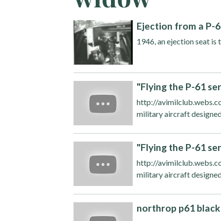
Ejection from a P-
1946, an ejection seat is
"Flying the P-61 ser
http://avimilclub.webs.c
military aircraft designed
"Flying the P-61 ser
http://avimilclub.webs.c
military aircraft designed
northrop p61 blac