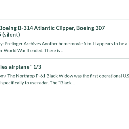
Boeing B-314 Atlantic Clipper, Boeing 307
 (silent)
y: Prelinger Archives Another home movie film. It appears to be a
er World War II ended. There is ...
ies airplane" 1/3
om/ The Northrop P-61 Black Widow was the first operational U.S
 specifically to use radar. The "Black ...