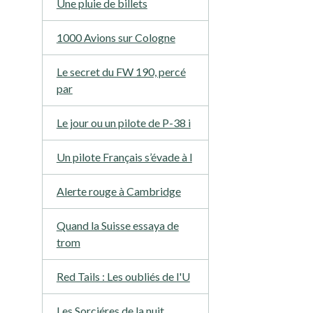
Une pluie de billets
1000 Avions sur Cologne
Le secret du FW 190, percé
par
Le jour ou un pilote de P-38 i
Un pilote Français s’évade à l
Alerte rouge à Cambridge
Quand la Suisse essaya de
trom
Red Tails : Les oubliés de l'U
Les Sorciéres de la nuit