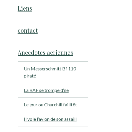
Liens
contact
Anecdotes aeriennes
Un Messerschmitt Bf 110
piraté
La RAF se trompe d’ile
Le jour ou Churchill failli êt
Il vole l’avion de son assaill