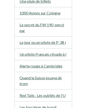
Une pluie de billets
1000 Avions sur Cologne
Le secret du FW 190, percé
par
Le jour ou un pilote de P-38 i
Un pilote Français s’évade à l
Alerte rouge à Cambridge
Quand la Suisse essaya de
trom
Red Tails : Les oubliés de l'U
Les Sorciéres de la nuit