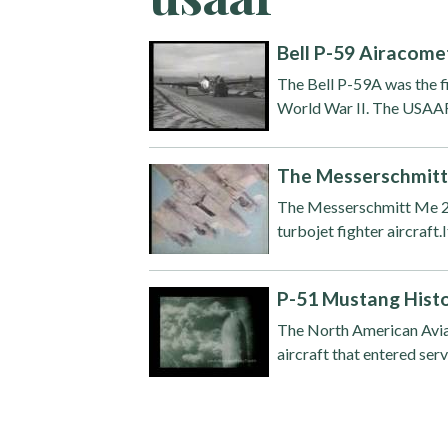
Bell P-59 Airacome
The Bell P-59A was the fi
World War II. The USAAF 
The Messerschmit
The Messerschmitt Me 26
turbojet fighter aircraft.
P-51 Mustang Histo
The North American Avia
aircraft that entered servi