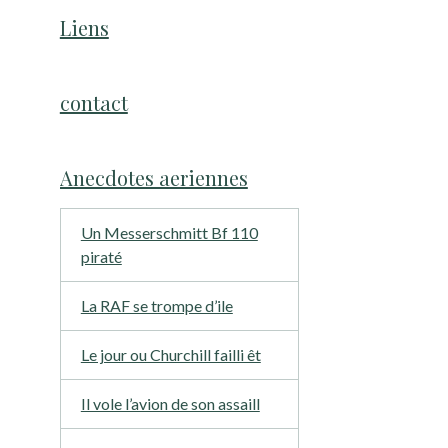
Liens
contact
Anecdotes aeriennes
Un Messerschmitt Bf 110
piraté
La RAF se trompe d’ile
Le jour ou Churchill failli êt
Il vole l’avion de son assaill