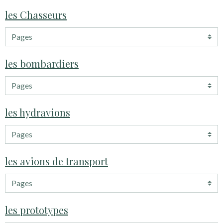
les Chasseurs
les bombardiers
les hydravions
les avions de transport
les prototypes