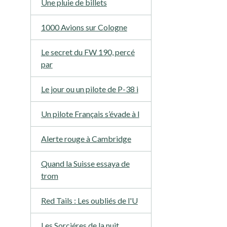
Une pluie de billets
1000 Avions sur Cologne
Le secret du FW 190, percé
par
Le jour ou un pilote de P-38 i
Un pilote Français s’évade à l
Alerte rouge à Cambridge
Quand la Suisse essaya de
trom
Red Tails : Les oubliés de l'U
Les Sorciéres de la nuit