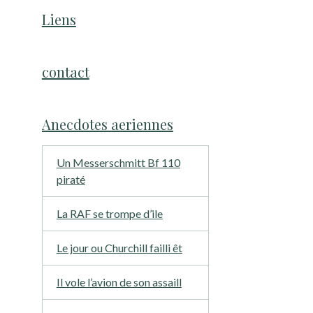
Liens
contact
Anecdotes aeriennes
Un Messerschmitt Bf 110
piraté
La RAF se trompe d’ile
Le jour ou Churchill failli êt
Il vole l’avion de son assaill