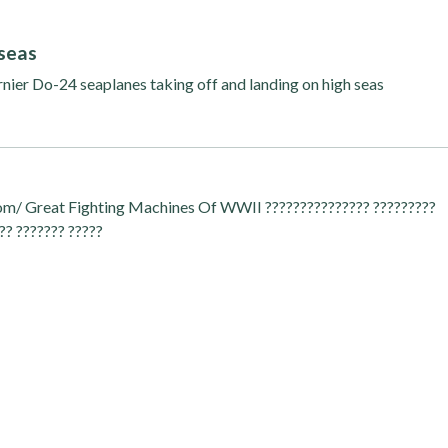
 seas
ier Do-24 seaplanes taking off and landing on high seas
com/ Great Fighting Machines Of WWII ??????????????? ?????????
?? ??????? ?????