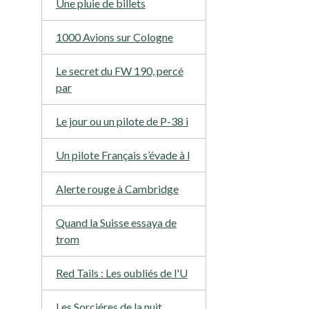
Une pluie de billets
1000 Avions sur Cologne
Le secret du FW 190, percé
par
Le jour ou un pilote de P-38 i
Un pilote Français s’évade à l
Alerte rouge à Cambridge
Quand la Suisse essaya de
trom
Red Tails : Les oubliés de l'U
Les Sorciéres de la nuit