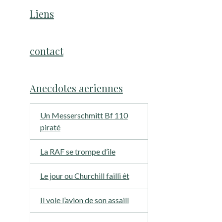
Liens
contact
Anecdotes aeriennes
Un Messerschmitt Bf 110
piraté
La RAF se trompe d’ile
Le jour ou Churchill failli êt
Il vole l’avion de son assaill