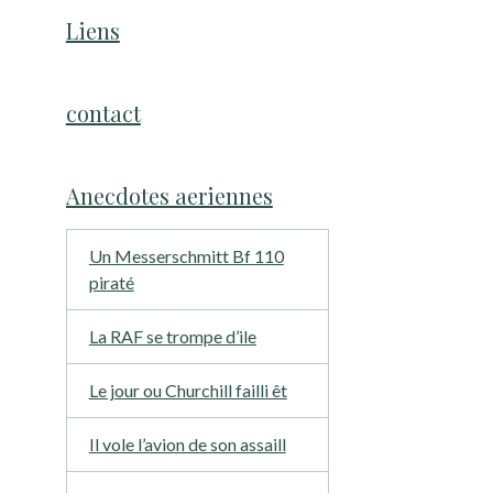
Liens
contact
Anecdotes aeriennes
Un Messerschmitt Bf 110
piraté
La RAF se trompe d’ile
Le jour ou Churchill failli êt
Il vole l’avion de son assaill