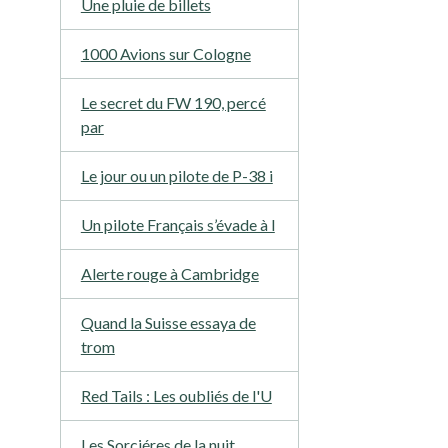
Une pluie de billets
1000 Avions sur Cologne
Le secret du FW 190, percé
par
Le jour ou un pilote de P-38 i
Un pilote Français s’évade à l
Alerte rouge à Cambridge
Quand la Suisse essaya de
trom
Red Tails : Les oubliés de l'U
Les Sorciéres de la nuit