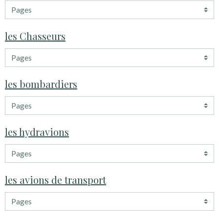
les Chasseurs
les bombardiers
les hydravions
les avions de transport