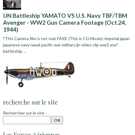
IJN Battleship YAMATO VS U.S. Navy TBF/TBM
Avenger - WW2 Gun Camera Footage (Oct.24,
1944)
?This Camera film is not real, FAKE (This is CG Movie). imperial japan
japanese navy naval pacific war military ijn video clip ww2 ww?
battleship ...
recherche sur le site
Rechercher sur le site :
Les Forces Aériennes