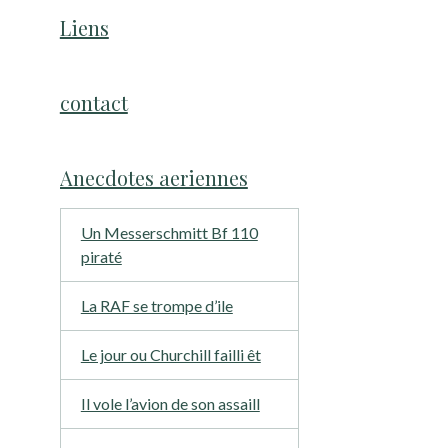
Liens
contact
Anecdotes aeriennes
Un Messerschmitt Bf 110
piraté
La RAF se trompe d’ile
Le jour ou Churchill failli êt
Il vole l’avion de son assaill