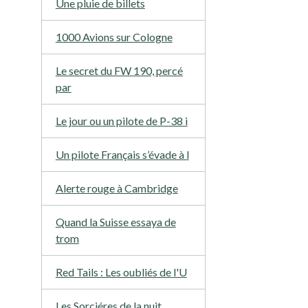
Une pluie de billets
1000 Avions sur Cologne
Le secret du FW 190, percé
par
Le jour ou un pilote de P-38 i
Un pilote Français s’évade à l
Alerte rouge à Cambridge
Quand la Suisse essaya de
trom
Red Tails : Les oubliés de l'U
Les Sorciéres de la nuit