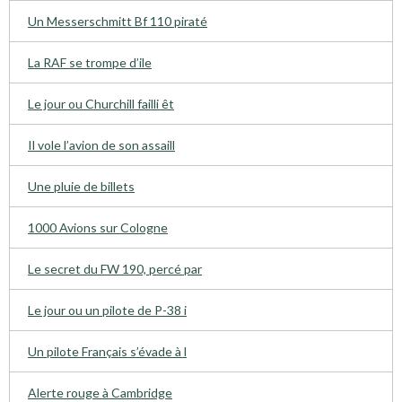
Un Messerschmitt Bf 110 piraté
La RAF se trompe d’ile
Le jour ou Churchill failli êt
Il vole l’avion de son assaill
Une pluie de billets
1000 Avions sur Cologne
Le secret du FW 190, percé par
Le jour ou un pilote de P-38 i
Un pilote Français s’évade à l
Alerte rouge à Cambridge