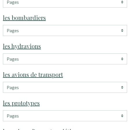
les bombardiers
les hydravions
les avions de transport
les prototypes