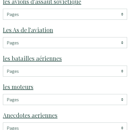
les avions d'assaut soviétique
Les As de l'aviation
les batailles aériennes
les moteurs
Anecdotes aeriennes