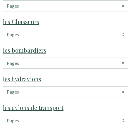
les Chasseurs
les bombardiers
les hydravions
les avions de transport