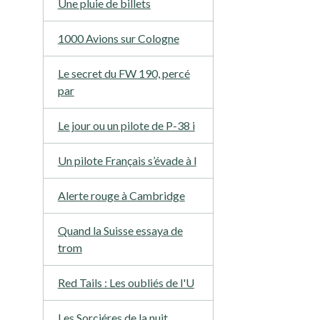
Une pluie de billets
1000 Avions sur Cologne
Le secret du FW 190, percé
par
Le jour ou un pilote de P-38 i
Un pilote Français s’évade à l
Alerte rouge à Cambridge
Quand la Suisse essaya de
trom
Red Tails : Les oubliés de l'U
Les Sorciéres de la nuit