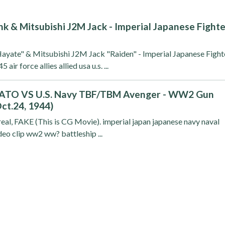
k & Mitsubishi J2M Jack - Imperial Japanese Fight
ayate" & Mitsubishi J2M Jack "Raiden" - Imperial Japanese Fight
air force allies allied usa u.s. ...
MATO VS U.S. Navy TBF/TBM Avenger - WW2 Gun
ct.24, 1944)
real, FAKE (This is CG Movie). imperial japan japanese navy naval
ideo clip ww2 ww? battleship ...