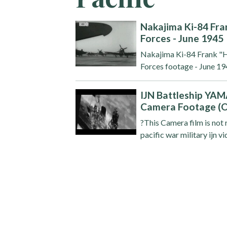
Nakajima Ki-84 Fran
Forces - June 1945
Nakajima Ki-84 Frank "H
Forces footage - June 1945 
IJN Battleship YA
Camera Footage (O
?This Camera film is not 
pacific war military ijn v