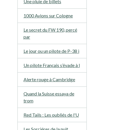
Une pluie de billets
1000 Avions sur Cologne
Le secret du FW 190, percé
par
Le jour ou un pilote de P-38 i
Un pilote Français s’évade à l
Alerte rouge à Cambridge
Quand la Suisse essaya de
trom
Red Tails : Les oubliés de l'U
Les Sorciéres de la nuit