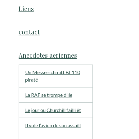
Liens
contact
Anecdotes aeriennes
Un Messerschmitt Bf 110
piraté
La RAF se trompe d’ile
Le jour ou Churchill failli êt
Il vole l’avion de son assaill