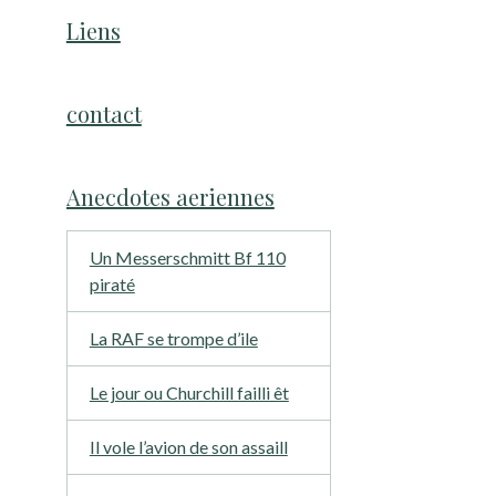
Liens
contact
Anecdotes aeriennes
Un Messerschmitt Bf 110
piraté
La RAF se trompe d’ile
Le jour ou Churchill failli êt
Il vole l’avion de son assaill