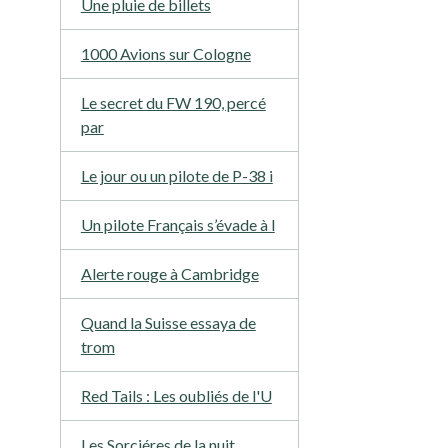
Une pluie de billets
1000 Avions sur Cologne
Le secret du FW 190, percé
par
Le jour ou un pilote de P-38 i
Un pilote Français s’évade à l
Alerte rouge à Cambridge
Quand la Suisse essaya de
trom
Red Tails : Les oubliés de l'U
Les Sorciéres de la nuit