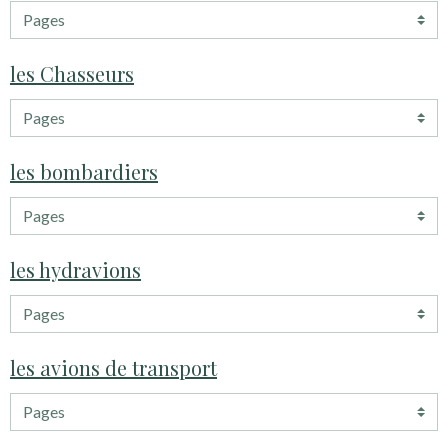
les Chasseurs
les bombardiers
les hydravions
les avions de transport