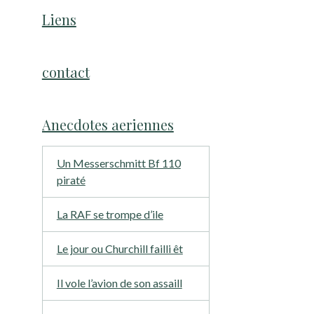
Liens
contact
Anecdotes aeriennes
Un Messerschmitt Bf 110
piraté
La RAF se trompe d’ile
Le jour ou Churchill failli êt
Il vole l’avion de son assaill