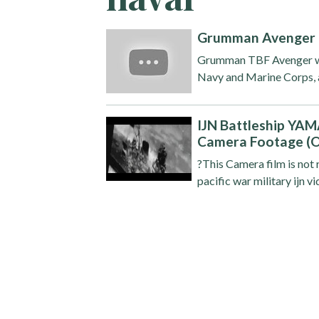
Grumman Avenger (l
Grumman TBF Avenger was
Navy and Marine Corps, an
IJN Battleship YA
Camera Footage (O
?This Camera film is not 
pacific war military ijn v