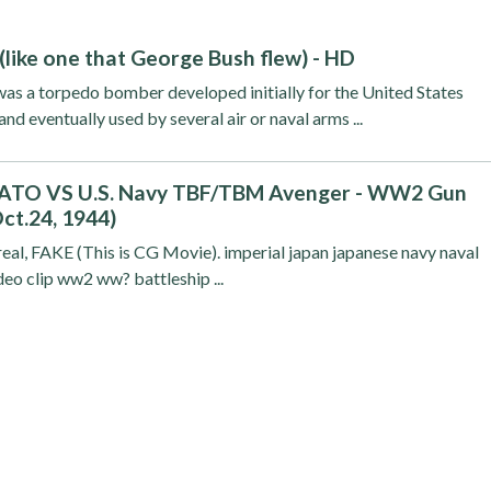
ike one that George Bush flew) - HD
 a torpedo bomber developed initially for the United States
d eventually used by several air or naval arms ...
MATO VS U.S. Navy TBF/TBM Avenger - WW2 Gun
ct.24, 1944)
real, FAKE (This is CG Movie). imperial japan japanese navy naval
ideo clip ww2 ww? battleship ...