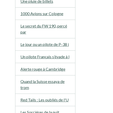
Une pluie de billets
1000 Avions sur Cologne
Le secret du FW 190, percé
par
Le jour ou un pilote de P-38 i
Un pilote Français s’évade à l
Alerte rouge à Cambridge
Quand la Suisse essaya de
trom
Red Tails : Les oubliés de l'U
Les Sorciéres de la nuit