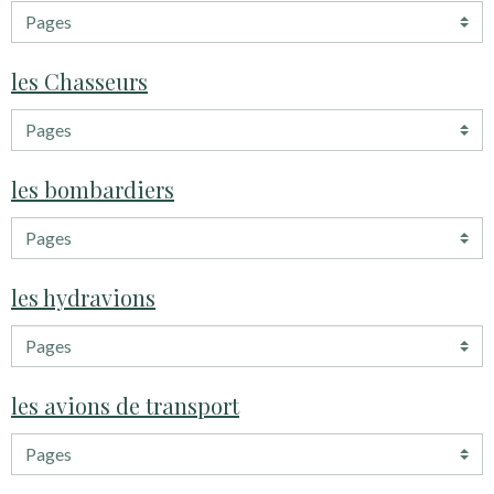
les Chasseurs
les bombardiers
les hydravions
les avions de transport