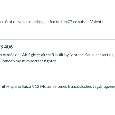
n état de vol au meeting aerien de bex07 en suisse. Valentin
 S 406
Armée de l'Air fighter aircraft built by Morane-Saulnier starting 
France's most important fighter ...
it Hispano Suiza V12 Motor seltenes französisches Jagdflugzeu