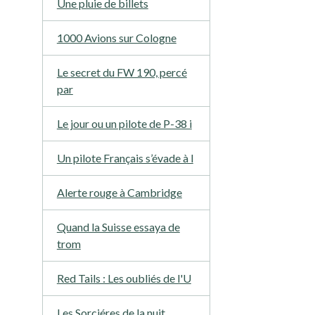
Une pluie de billets
1000 Avions sur Cologne
Le secret du FW 190, percé
par
Le jour ou un pilote de P-38 i
Un pilote Français s’évade à l
Alerte rouge à Cambridge
Quand la Suisse essaya de
trom
Red Tails : Les oubliés de l'U
Les Sorciéres de la nuit