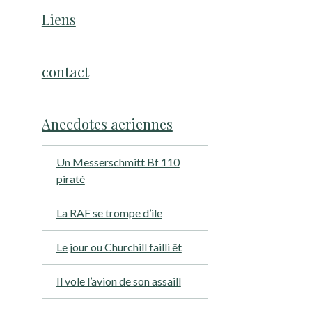
Liens
contact
Anecdotes aeriennes
Un Messerschmitt Bf 110
piraté
La RAF se trompe d’ile
Le jour ou Churchill failli êt
Il vole l’avion de son assaill