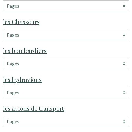
les Chasseurs
les bombardiers
les hydravions
les avions de transport