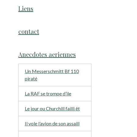
Liens
contact
Anecdotes aeriennes
Un Messerschmitt Bf 110
piraté
La RAF se trompe d’ile
Le jour ou Churchill failli êt
Il vole l’avion de son assaill