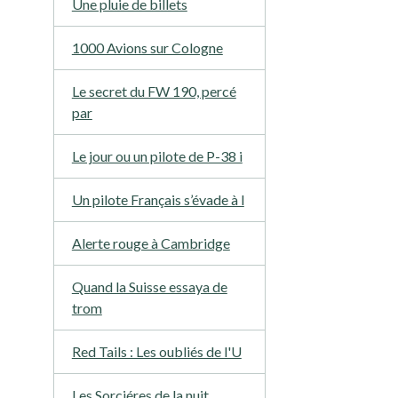
Une pluie de billets
1000 Avions sur Cologne
Le secret du FW 190, percé
par
Le jour ou un pilote de P-38 i
Un pilote Français s’évade à l
Alerte rouge à Cambridge
Quand la Suisse essaya de
trom
Red Tails : Les oubliés de l'U
Les Sorciéres de la nuit