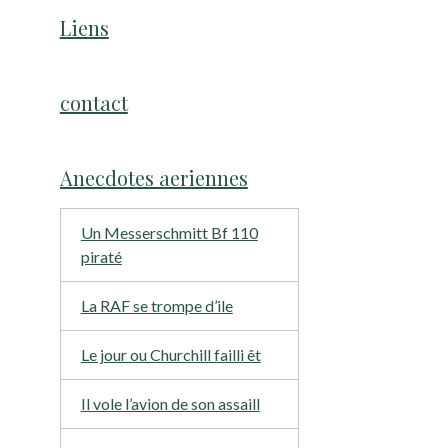
Liens
contact
Anecdotes aeriennes
Un Messerschmitt Bf 110
piraté
La RAF se trompe d’ile
Le jour ou Churchill failli êt
Il vole l’avion de son assaill