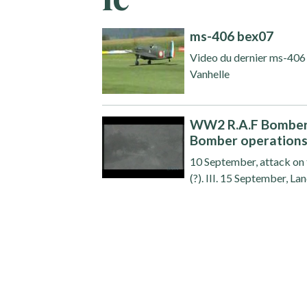
ms-406 bex07
Video du dernier ms-406 e
Vanhelle
WW2 R.A.F Bomber 
Bomber operation
10 September, attack on t
(?). III. 15 September, La