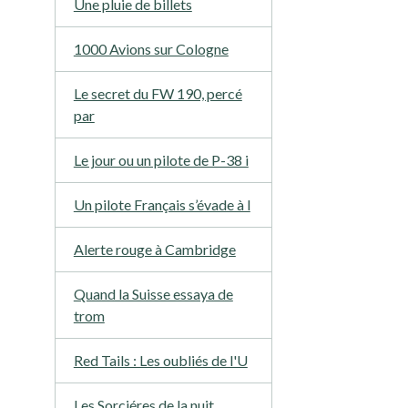
Une pluie de billets
1000 Avions sur Cologne
Le secret du FW 190, percé
par
Le jour ou un pilote de P-38 i
Un pilote Français s’évade à l
Alerte rouge à Cambridge
Quand la Suisse essaya de
trom
Red Tails : Les oubliés de l'U
Les Sorciéres de la nuit