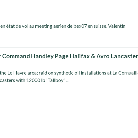
n état de vol au meeting aerien de bex07 en suisse. Valentin
Command Handley Page Halifax & Avro Lancaste
s
he Le Havre area; raid on synthetic oil installations at La Cornuaill
ncasters with 12000 lb 'Tallboy' ...