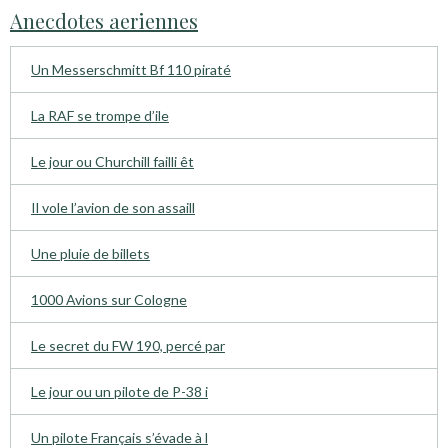
Anecdotes aeriennes
Un Messerschmitt Bf 110 piraté
La RAF se trompe d’ile
Le jour ou Churchill failli êt
Il vole l’avion de son assaill
Une pluie de billets
1000 Avions sur Cologne
Le secret du FW 190, percé par
Le jour ou un pilote de P-38 i
Un pilote Français s’évade à l