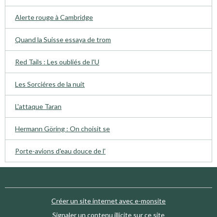
Alerte rouge à Cambridge
Quand la Suisse essaya de trom
Red Tails : Les oubliés de l'U
Les Sorciéres de la nuit
L'attaque Taran
Hermann Göring : On choisit se
Porte-avions d'eau douce de l'
Créer un site internet avec e-monsite
Signaler un contenu illicite sur ce site