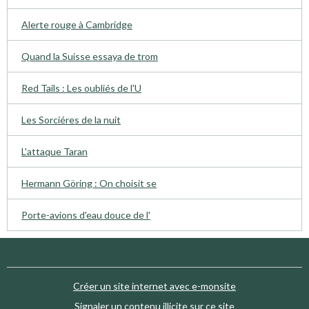
Alerte rouge à Cambridge
Quand la Suisse essaya de trom
Red Tails : Les oubliés de l'U
Les Sorciéres de la nuit
L'attaque Taran
Hermann Göring : On choisit se
Porte-avions d'eau douce de l'
Créer un site internet avec e-monsite
Signaler un contenu illicite sur ce site