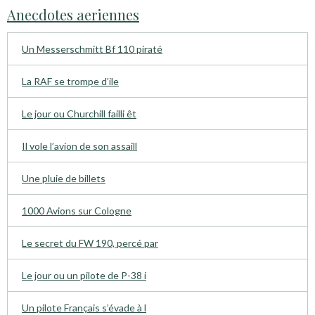
Anecdotes aeriennes
Un Messerschmitt Bf 110 piraté
La RAF se trompe d’ile
Le jour ou Churchill failli êt
Il vole l’avion de son assaill
Une pluie de billets
1000 Avions sur Cologne
Le secret du FW 190, percé par
Le jour ou un pilote de P-38 i
Un pilote Français s’évade à l