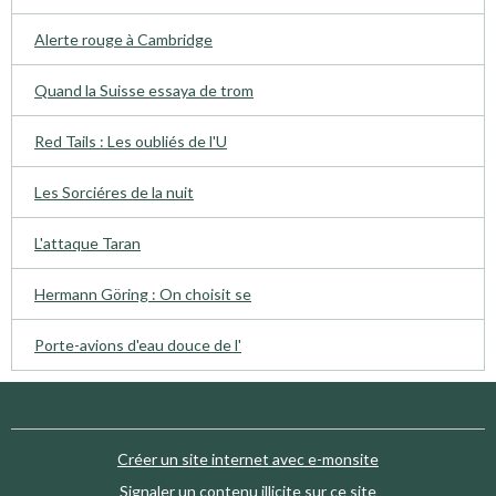
Alerte rouge à Cambridge
Quand la Suisse essaya de trom
Red Tails : Les oubliés de l'U
Les Sorciéres de la nuit
L'attaque Taran
Hermann Göring : On choisit se
Porte-avions d'eau douce de l'
Créer un site internet avec e-monsite
Signaler un contenu illicite sur ce site