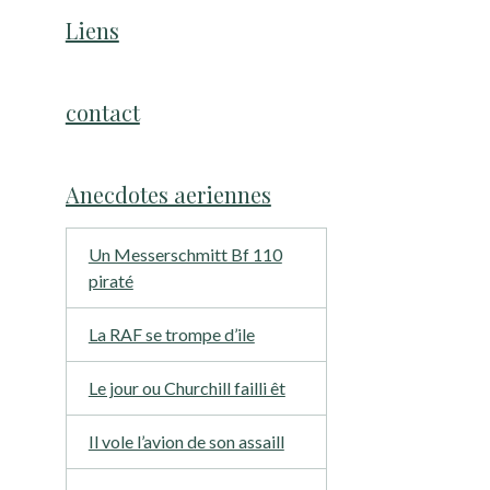
Liens
contact
Anecdotes aeriennes
Un Messerschmitt Bf 110
piraté
La RAF se trompe d’ile
Le jour ou Churchill failli êt
Il vole l’avion de son assaill