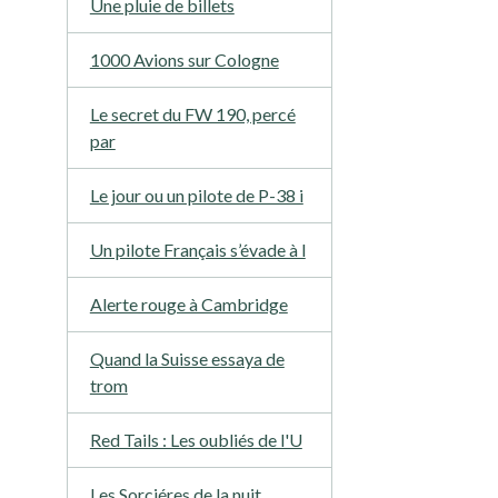
Une pluie de billets
1000 Avions sur Cologne
Le secret du FW 190, percé
par
Le jour ou un pilote de P-38 i
Un pilote Français s’évade à l
Alerte rouge à Cambridge
Quand la Suisse essaya de
trom
Red Tails : Les oubliés de l'U
Les Sorciéres de la nuit