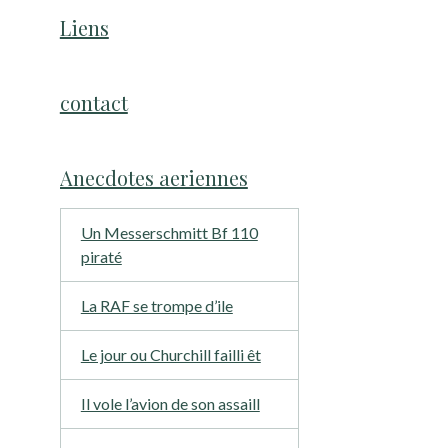
Liens
contact
Anecdotes aeriennes
Un Messerschmitt Bf 110
piraté
La RAF se trompe d’ile
Le jour ou Churchill failli êt
Il vole l’avion de son assaill