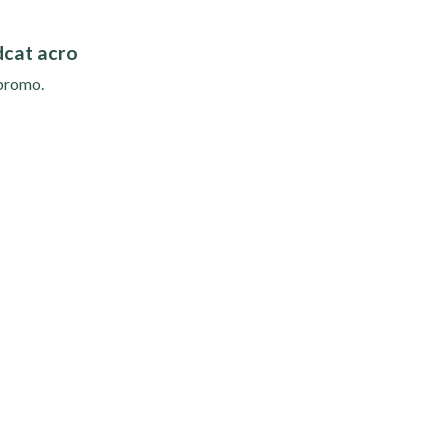
dcat acro
 promo.