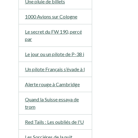
Une pluie de billets
1000 Avions sur Cologne
Le secret du FW 190, percé
par
Le jour ou un pilote de P-38 i
Un pilote Français s’évade à l
Alerte rouge à Cambridge
Quand la Suisse essaya de
trom
Red Tails : Les oubliés de l'U
Les Sorciéres de la nuit